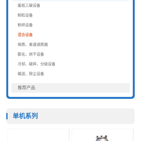
废纸三破设备
制粒设备
粉碎设备
混合设备
保质、差速调质器
膨化、烘干设备
冷却、破碎、分级设备
输送、除尘设备
推荐产品
单机系列