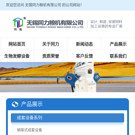
欢迎您访问 无锡同力粮机有限公司 的公司网站！
网站首页
关于同力
新闻动态
产品展示
生物发酵设备
资质荣誉
客户反馈
联系我们
产品展示
成套设备系列
钢架式成套设备