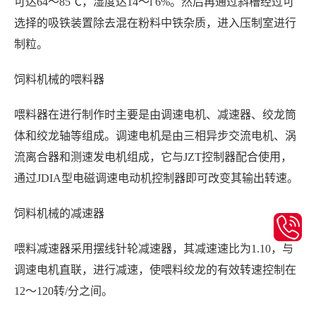
可达64～85℃，湿度达14～l 6%。然后再通过斜槽经过可
选择的吸铁装置除去混在粉料中铁杂质，进入压制室进行
制粒。
饲料机械
的
喂料器
喂料器
在进行制作时主要是由
调速电机、减速器、绞龙筒
体和绞龙轴等组成。调速电机是由三相异步交流电机、涡
流离合器和测速发电机组成，它与JZT控制器配合使用，
通过JDIA型电磁调速电动机控制器即可改变其输出转速。
饲料机械
的
减速器
喂料减速器采用摆线针轮减速器，其减速速比为1.10，与
调速电机直联，进行减速，使喂料绞龙的有效转速控制在
12～120转/分之间。