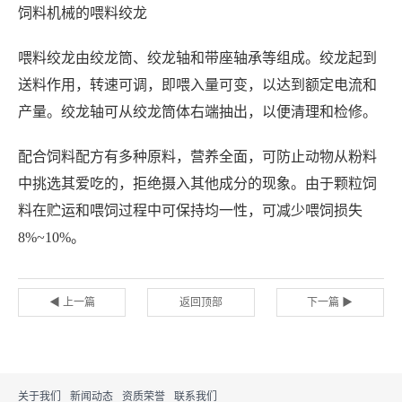
饲料机械
的
喂料绞龙
喂料绞龙由绞龙筒、绞龙轴和带座轴承等组成。绞龙起到
送料作用，转速可调，即喂入量可变，以达到额定电流和
产量。绞龙轴可从绞龙筒体右端抽出，以便清理和检修。
配合饲料配方有多种原料，营养全面，可防止动物从粉料
中挑选其爱吃的，拒绝摄入其他成分的现象。由于颗粒饲
料在贮运和喂饲过程中可保持均一性，可减少喂饲损失
8%~10%。
◀ 上一篇
返回顶部
下一篇 ▶
关于我们
新闻动态
资质荣誉
联系我们